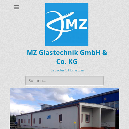
MZ Glastechnik GmbH &
Co. KG
Lauscha OT Ernstthal
Suchen
nach: