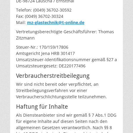
DE-98724 Lauscha / Ernstthal
Telefon: (0049) 36702-30592
Fax: (0049) 36702-30324
Mail:
mz-glastechnik@t-online.de
Vertretungsberechtigte Geschäftsführer: Thomas
Zitzmann
Steuer-Nr.: 170/159/17806
Amtsgericht Jena HRB 301417
Umsatzsteuer-Identifikationsnummer gemäß §27 a
Umsatzsteuergesetz: DE220177496
Verbraucher­streit­beilegung
Wir sind nicht bereit oder verpflichtet, an
Streitbeilegungsverfahren vor einer
Verbraucherschlichtungsstelle teilzunehmen.
Haftung für Inhalte
Als Diensteanbieter sind wir gemäß § 7 Abs.1 DDG
für eigene Inhalte auf diesen Seiten nach den
allgemeinen Gesetzen verantwortlich. Nach §§ 8